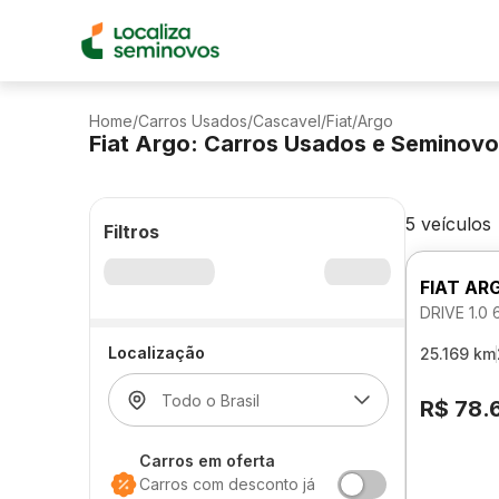
Home
/
Carros Usados
/
Cascavel
/
Fiat
/
Argo
Fiat Argo: Carros Usados e Seminov
5 veículos
Filtros
FIAT AR
DRIVE 1.0
Localização
25.169 km
R$ 78.
Carros em oferta
Carros com desconto já