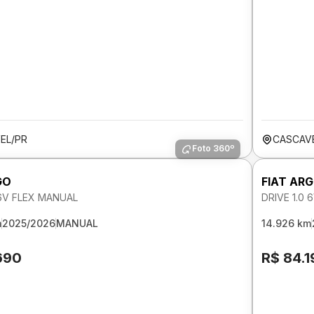
EL/PR
CASCAV
Foto 360º
GO
FIAT AR
 6V FLEX MANUAL
DRIVE 1.0
m
2025/2026
MANUAL
14.926 km
690
R$ 84.1