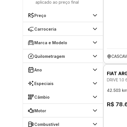
aplicado ao preço final
Preço
Carroceria
Marca e Modelo
Quilometragem
CASCAV
Ano
FIAT AR
DRIVE 1.0
Especiais
42.503 k
Câmbio
R$ 78.
Motor
Combustível