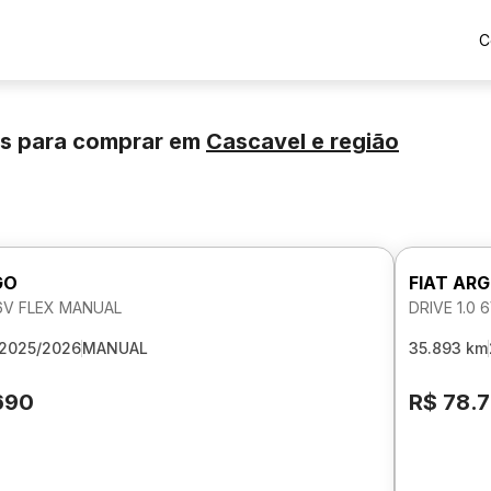
C
os para comprar
em
Cascavel
e região
GO
FIAT AR
 6V FLEX MANUAL
DRIVE 1.0
2025/2026
MANUAL
35.893 km
690
R$ 78.