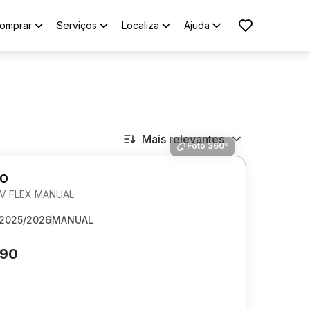
omprar
Serviços
Localiza
Ajuda
Mais relevantes
Foto 360º
GO
 6V FLEX MANUAL
2025/2026
MANUAL
790