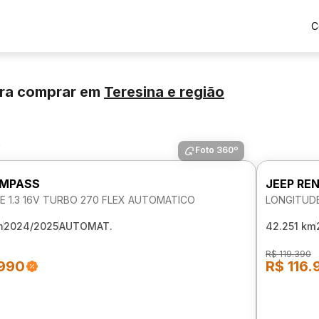
C
ra comprar
em
Teresina
e região
s
Foto 360º
OMPASS
JEEP RE
E 1.3 16V TURBO 270 FLEX AUTOMATICO
LONGITUDE
m
2024/2025
AUTOMAT.
42.251 km
R$ 119.390
.990
R$ 116.