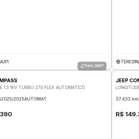
A/PI
TERESIN
Foto 360º
OMPASS
JEEP CO
E 1.3 16V TURBO 270 FLEX AUTOMATICO
LONGITUDE
m
2025/2025
AUTOMAT.
37.433 km
.390
R$ 149