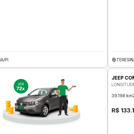
A/PI
TERESIN
JEEP CO
LONGITUDE
39.198 km
R$ 133.