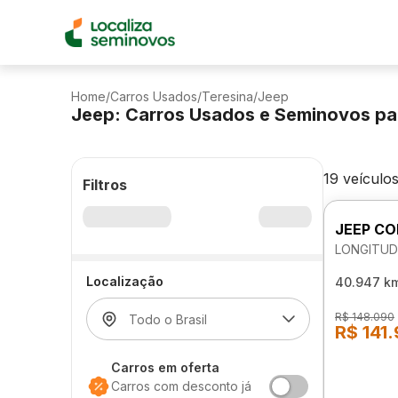
Home
/
Carros Usados
/
Teresina
/
Jeep
Jeep: Carros Usados e Seminovos pa
19 veículo
Filtros
JEEP C
LONGITUD
Localização
40.947 k
R$ 148.090
R$ 141
Carros em oferta
Carros com desconto já