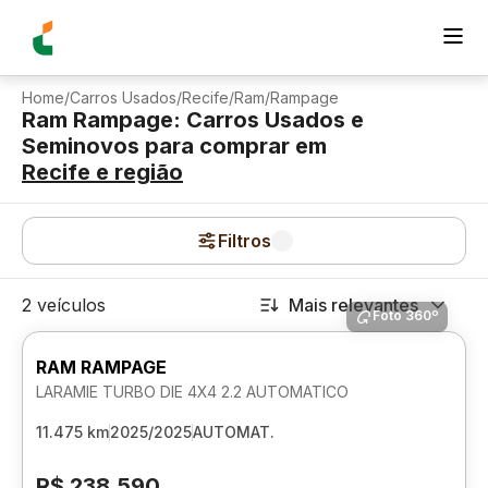
Home
/
Carros Usados
/
Recife
/
Ram
/
Rampage
Ram Rampage: Carros Usados e
Seminovos para comprar
em
Recife
e região
Filtros
2 veículos
Mais relevantes
Foto 360º
RAM RAMPAGE
LARAMIE TURBO DIE 4X4 2.2 AUTOMATICO
11.475 km
2025/2025
AUTOMAT.
R$ 238.590