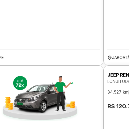
PE
JABOAT
JEEP RE
LONGITUDE
34.527 km
R$ 120