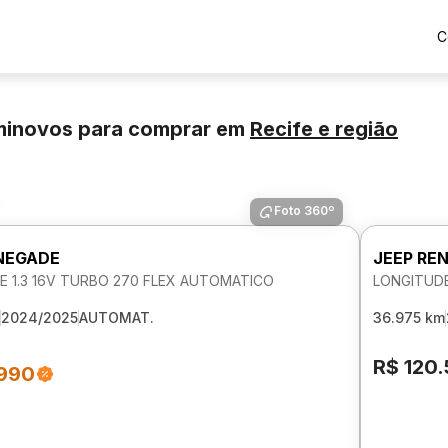
C
minovos para comprar
em
Recife
e região
s
Foto 360º
NEGADE
JEEP RE
E 1.3 16V TURBO 270 FLEX AUTOMATICO
LONGITUDE
2024/2025
AUTOMAT.
36.975 km
R$ 120
.990