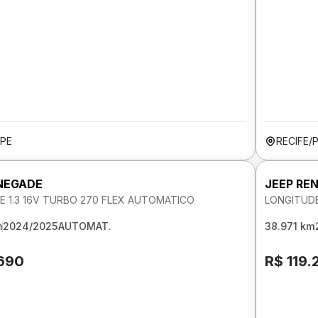
/PE
RECIFE/
NEGADE
JEEP RE
E 1.3 16V TURBO 270 FLEX AUTOMATICO
LONGITUDE
m
2024/2025
AUTOMAT.
38.971 km
.690
R$ 119.