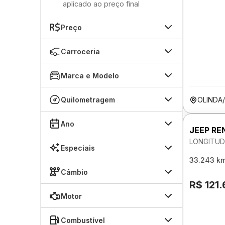
aplicado ao preço final
Preço
Carroceria
Marca e Modelo
Quilometragem
OLINDA
Ano
JEEP RE
LONGITUD
Especiais
33.243 k
Câmbio
R$ 121
Motor
Combustível