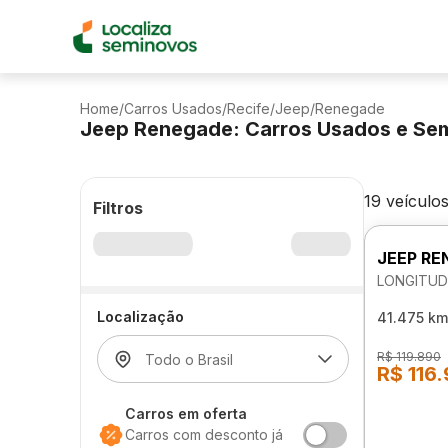
Home
/
Carros Usados
/
Recife
/
Jeep
/
Renegade
Jeep Renegade: Carros Usados e Se
19 veículo
Filtros
JEEP RE
LONGITUD
Localização
41.475 km
R$ 119.890
R$ 116
Carros em oferta
Carros com desconto já