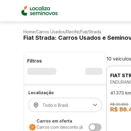
Home
/
Carros Usados
/
Recife
/
Fiat
/
Strada
Fiat Strada: Carros Usados e Semino
10 veículo
Filtros
FIAT ST
ENDURANC
Localização
41.373 km
R$ 90.890
R$ 86.
Carros em oferta
Carros com desconto já