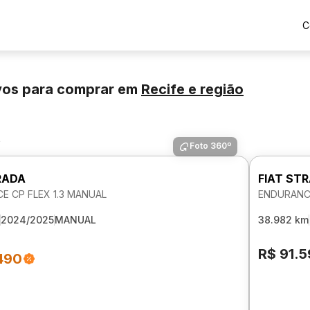
C
vos para comprar
em
Recife
e região
s
Foto 360º
RADA
FIAT ST
E CP FLEX 1.3 MANUAL
ENDURANCE
2024/2025
MANUAL
38.982 km
R$ 91.
490