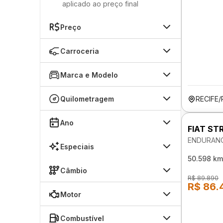
aplicado ao preço final
Preço
Carroceria
Marca e Modelo
Quilometragem
RECIFE/
Ano
FIAT ST
ENDURANC
Especiais
50.598 km
Câmbio
R$ 89.890
R$ 86.
Motor
Combustível