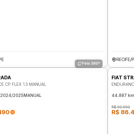
PE
RECIFE/
Foto 360º
RADA
FIAT ST
E CP FLEX 1.3 MANUAL
ENDURANCE
2024/2025
MANUAL
44.887 km
R$ 90.990
490
R$ 86.