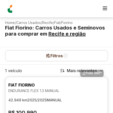
Home
/
Carros Usados
/
Recife
/
Fiat
/
Fiorino
Fiat Fiorino: Carros Usados e Seminovos
para comprar
em
Recife
e região
Filtros
1 veículo
Mais relevantes
Foto 360º
FIAT FIORINO
ENDURANCE FLEX 1.3 MANUAL
42.949 km
2025/2025
MANUAL
R$ 100.990