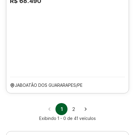
R$ 68.490
JABOATÃO DOS GUARARAPES/PE
1
2
Exibindo
1 - 0
de
41
veículos