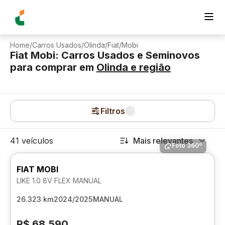
Home
/
Carros Usados
/
Olinda
/
Fiat
/
Mobi
Fiat Mobi: Carros Usados e Seminovos
para comprar
em
Olinda
e região
Filtros
41 veículos
Mais relevantes
Foto 360º
FIAT MOBI
LIKE 1.0 8V FLEX MANUAL
26.323 km
2024/2025
MANUAL
R$ 68.590