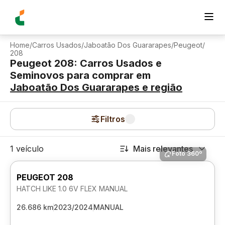
Home
/
Carros Usados
/
Jaboatão Dos Guararapes
/
Peugeot
/
208
Peugeot 208: Carros Usados e
Seminovos para comprar
em
Jaboatão Dos Guararapes
e região
Filtros
1 veículo
Mais relevantes
Foto 360º
PEUGEOT 208
HATCH LIKE 1.0 6V FLEX MANUAL
26.686 km
2023/2024
MANUAL