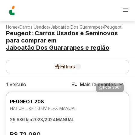
Home
/
Carros Usados
/
Jaboatão Dos Guararapes
/
Peugeot
Peugeot: Carros Usados e Seminovos
para comprar
em
Jaboatão Dos Guararapes
e região
Filtros
1 veículo
Mais relevantes
Foto 360º
PEUGEOT 208
HATCH LIKE 1.0 6V FLEX MANUAL
26.686 km
2023/2024
MANUAL
R$ 72.090