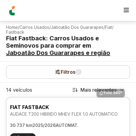
Home
/
Carros Usados
/
Jaboatão Dos Guararapes
/
Fiat
/
Fastback
Fiat Fastback: Carros Usados e
Seminovos para comprar
em
Jaboatão Dos Guararapes
e região
Filtros
14 veículos
Mais relevantes
Foto 360º
FIAT FASTBACK
AUDACE T200 HIBRIDO MHEV FLEX 1.0 AUTOMATICO
30.737 km
2025/2026
AUTOMAT.