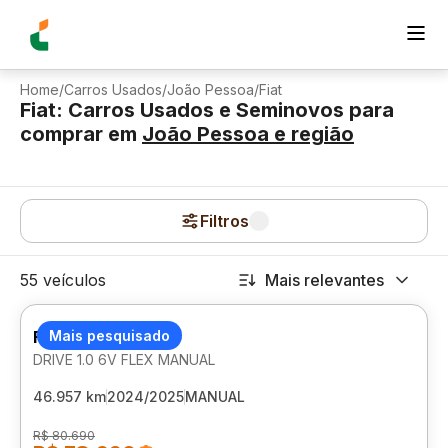
Home
/
Carros Usados
/
João Pessoa
/
Fiat
Fiat: Carros Usados e Seminovos para
comprar
em
João Pessoa
e região
Filtros
55 veículos
Mais relevantes
FIAT CRONOS
Mais pesquisado
DRIVE 1.0 6V FLEX MANUAL
46.957 km
2024/2025
MANUAL
R$ 80.690