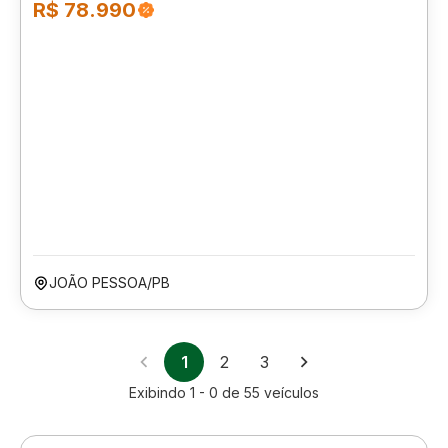
R$ 78.990
JOÃO PESSOA/PB
1
2
3
Exibindo
1 - 0
de
55
veículos