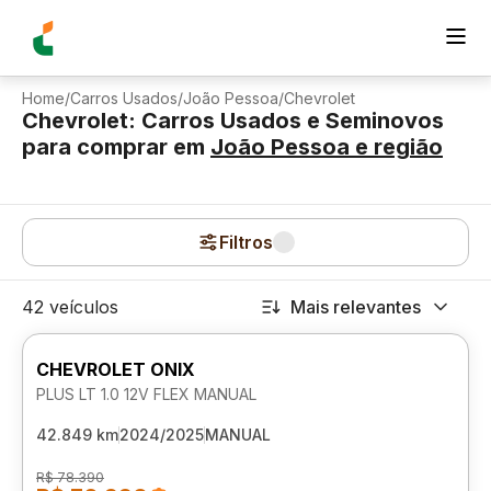
Home
/
Carros Usados
/
João Pessoa
/
Chevrolet
Chevrolet: Carros Usados e Seminovos
para comprar
em
João Pessoa
e região
Filtros
42 veículos
Mais relevantes
CHEVROLET ONIX
PLUS LT 1.0 12V FLEX MANUAL
42.849 km
2024/2025
MANUAL
R$ 78.390