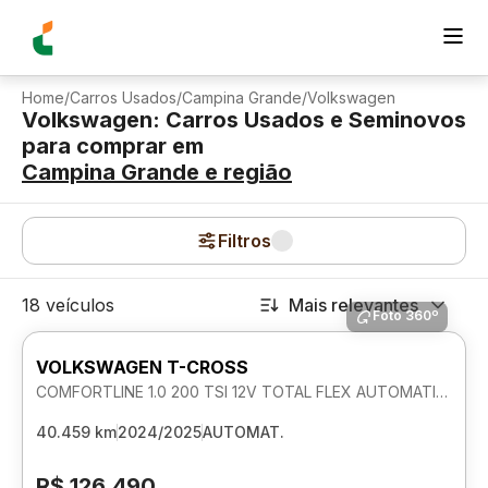
Home
/
Carros Usados
/
Campina Grande
/
Volkswagen
Volkswagen: Carros Usados e Seminovos
para comprar
em
Campina Grande
e região
Filtros
18 veículos
Mais relevantes
Foto 360º
VOLKSWAGEN T-CROSS
COMFORTLINE 1.0 200 TSI 12V TOTAL FLEX AUTOMATICO
40.459 km
2024/2025
AUTOMAT.
R$ 126.490