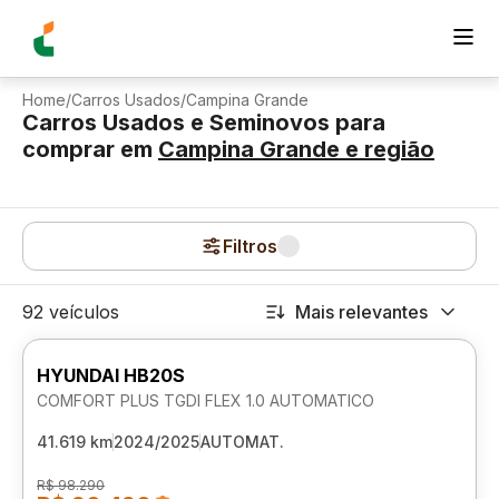
Home
/
Carros Usados
/
Campina Grande
Carros Usados e Seminovos para
comprar
em
Campina Grande
e região
Filtros
92 veículos
Mais relevantes
HYUNDAI HB20S
COMFORT PLUS TGDI FLEX 1.0 AUTOMATICO
41.619 km
2024/2025
AUTOMAT.
R$ 98.290