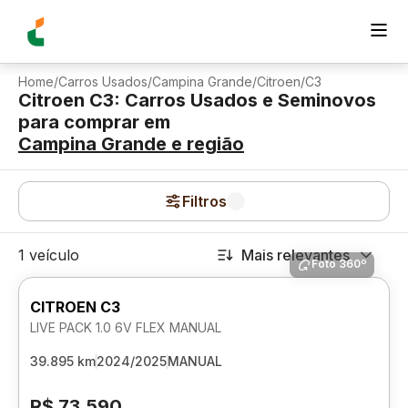
Home
/
Carros Usados
/
Campina Grande
/
Citroen
/
C3
Citroen C3: Carros Usados e Seminovos
para comprar
em
Campina Grande
e região
Filtros
1 veículo
Mais relevantes
Foto 360º
CITROEN C3
LIVE PACK 1.0 6V FLEX MANUAL
39.895 km
2024/2025
MANUAL
R$ 73.590