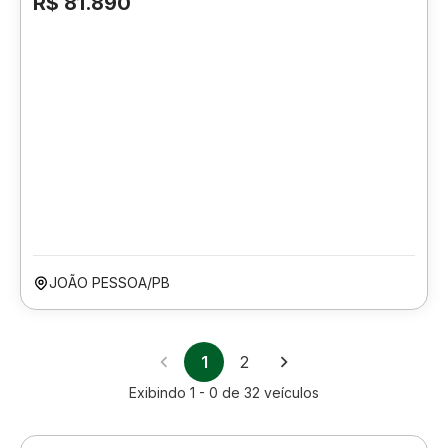
R$ 81.890
JOÃO PESSOA/PB
1
2
Exibindo
1 - 0
de
32
veículos