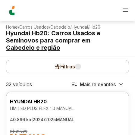
Home
/
Carros Usados
/
Cabedelo
/
Hyundai
/
Hb20
Hyundai Hb20: Carros Usados e
Seminovos para comprar
em
Cabedelo
e região
Filtros
32 veículos
Mais relevantes
HYUNDAI HB20
LIMITED PLUS FLEX 1.0 MANUAL
40.886 km
2024/2025
MANUAL
R$ 81.590