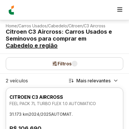
Home
/
Carros Usados
/
Cabedelo
/
Citroen
/
C3 Aircross
Citroen C3 Aircross: Carros Usados e
Seminovos para comprar
em
Cabedelo
e região
Filtros
2 veículos
Mais relevantes
CITROEN C3 AIRCROSS
FEEL PACK 7L TURBO FLEX 1.0 AUTOMATICO
31.173 km
2024/2025
AUTOMAT.
R$ 106.690