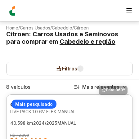
Home
/
Carros Usados
/
Cabedelo
/
Citroen
Citroen: Carros Usados e Seminovos
para comprar
em
Cabedelo
e região
Filtros
8 veículos
Mais relevantes
Foto 360º
CITROEN C3
Mais pesquisado
LIVE PACK 1.0 6V FLEX MANUAL
40.598 km
2024/2025
MANUAL
R$ 72.890