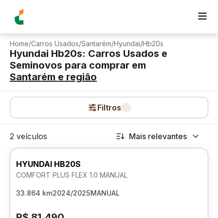
Home
/
Carros Usados
/
Santarém
/
Hyundai
/
Hb20s
Hyundai Hb20s: Carros Usados e
Seminovos para comprar
em
Santarém
e região
Filtros
2 veículos
Mais relevantes
HYUNDAI HB20S
COMFORT PLUS FLEX 1.0 MANUAL
33.864 km
2024/2025
MANUAL
R$ 81.490