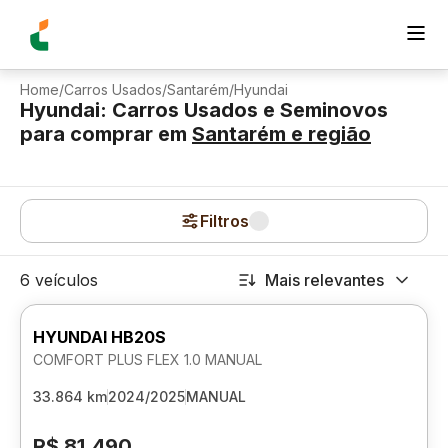
Home
/
Carros Usados
/
Santarém
/
Hyundai
Hyundai: Carros Usados e Seminovos
para comprar
em
Santarém
e região
Filtros
6 veículos
Mais relevantes
HYUNDAI HB20S
COMFORT PLUS FLEX 1.0 MANUAL
33.864 km
2024/2025
MANUAL
R$ 81.490