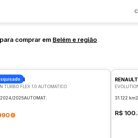
C
 para comprar
em
Belém
e região
 KARDIAN
esquisado
RENAULT
N TURBO FLEX 1.0 AUTOMATICO
EVOLUTION
2024/2025
AUTOMAT.
31.122 km
R$ 100
990