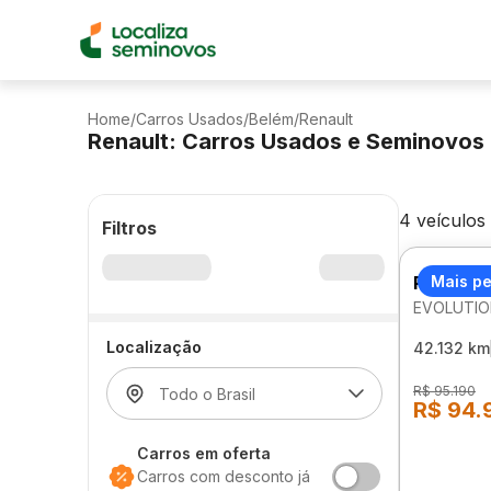
Home
/
Carros Usados
/
Belém
/
Renault
Renault: Carros Usados e Seminovos
4 veículos
Filtros
RENAULT
Mais p
EVOLUTIO
Localização
42.132 km
R$ 95.190
R$ 94.
Carros em oferta
Carros com desconto já