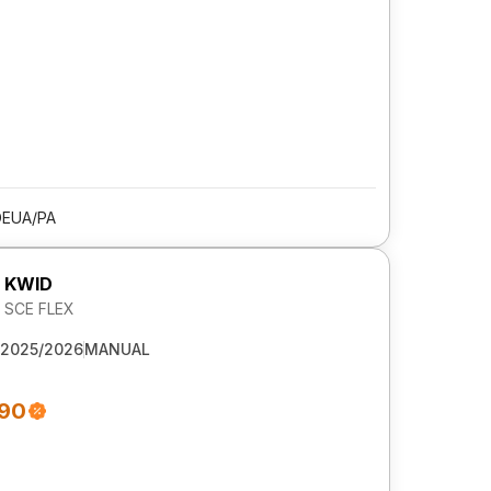
DEUA/PA
 KWID
V SCE FLEX
2025/2026
MANUAL
990