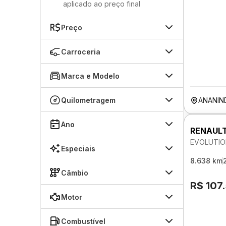
aplicado ao preço final
Preço
Carroceria
Marca e Modelo
Quilometragem
ANANIN
Ano
RENAULT
EVOLUTIO
Especiais
8.638 km
Câmbio
R$ 107
Motor
Combustível