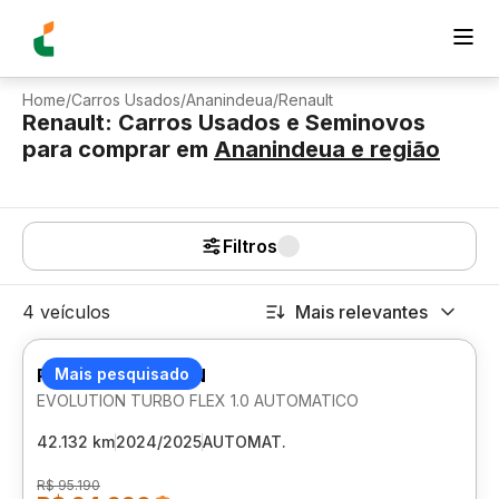
Home
/
Carros Usados
/
Ananindeua
/
Renault
Renault: Carros Usados e Seminovos
para comprar
em
Ananindeua
e região
Filtros
4 veículos
Mais relevantes
RENAULT KARDIAN
Mais pesquisado
EVOLUTION TURBO FLEX 1.0 AUTOMATICO
42.132 km
2024/2025
AUTOMAT.
R$ 95.190