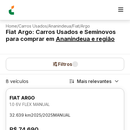
Home
/
Carros Usados
/
Ananindeua
/
Fiat
/
Argo
Fiat Argo: Carros Usados e Seminovos
para comprar
em
Ananindeua
e região
Filtros
8 veículos
Mais relevantes
FIAT ARGO
1.0 6V FLEX MANUAL
32.639 km
2025/2025
MANUAL
R$ 74.690