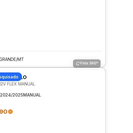
 GRANDE/MT
Foto 360º
AGEN POLO
squisado
 12V FLEX MANUAL
2024/2025
MANUAL
990