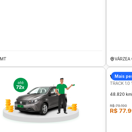
/MT
VÁRZEA
VOLKSW
Mais pe
TRACK 1.0
48.820 km
R$ 79.190
R$ 77.