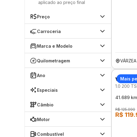
aplicado ao preço final
Preço
Carroceria
Marca e Modelo
Quilometragem
VÁRZEA
Ano
VOLKSW
Mais p
1.0 200 T
Especiais
41.689 km
Câmbio
R$ 125.090
R$ 119
Motor
Combustível