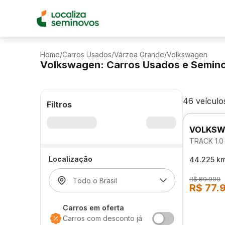
Home
/
Carros Usados
/
Várzea Grande
/
Volkswagen
Volkswagen: Carros Usados e Semin
46 veículo
Filtros
VOLKSW
TRACK 1.0
Localização
44.225 k
R$ 80.990
R$ 77.
Carros em oferta
Carros com desconto já