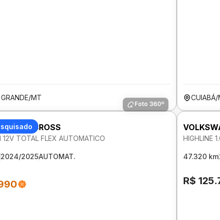
 GRANDE/MT
CUIABÁ
Foto 360º
AGEN T-CROSS
esquisado
VOLKSWA
SI 12V TOTAL FLEX AUTOMATICO
HIGHLINE 
2024/2025
AUTOMAT.
47.320 km
R$ 125
.990