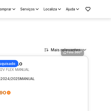
omprar
Serviços
Localiza
Ajuda
Mais relevantes
Foto 360º
AGEN POLO
squisado
 12V FLEX MANUAL
m
2024/2025
MANUAL
990