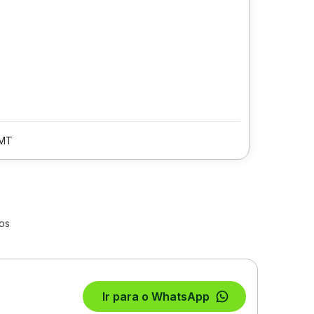
/MT
los
Ir para o WhatsApp