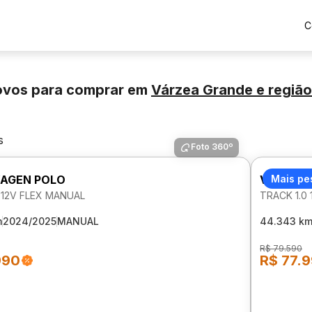
C
ovos para comprar
em
Várzea Grande
e região
s
Foto 360º
AGEN POLO
VOLKSW
Mais pe
 12V FLEX MANUAL
TRACK 1.0
m
2024/2025
MANUAL
44.343 k
R$ 79.590
990
R$ 77.