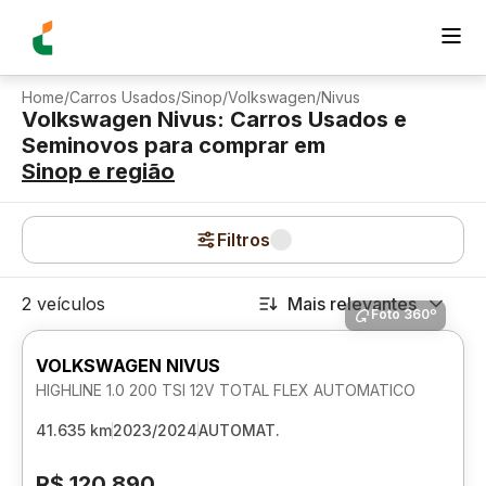
Home
/
Carros Usados
/
Sinop
/
Volkswagen
/
Nivus
Volkswagen Nivus: Carros Usados e
Seminovos para comprar
em
Sinop
e região
Filtros
2 veículos
Mais relevantes
Foto 360º
VOLKSWAGEN NIVUS
HIGHLINE 1.0 200 TSI 12V TOTAL FLEX AUTOMATICO
41.635 km
2023/2024
AUTOMAT.
R$ 120.890