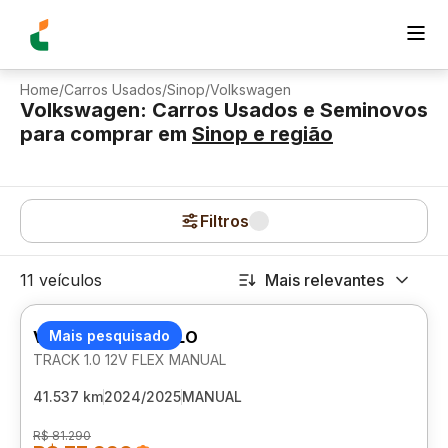
Home
/
Carros Usados
/
Sinop
/
Volkswagen
Volkswagen: Carros Usados e Seminovos
para comprar
em
Sinop
e região
Filtros
11 veículos
Mais relevantes
VOLKSWAGEN POLO
Mais pesquisado
TRACK 1.0 12V FLEX MANUAL
41.537 km
2024/2025
MANUAL
R$ 81.290