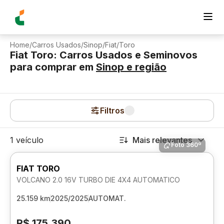
Home
/
Carros Usados
/
Sinop
/
Fiat
/
Toro
Fiat Toro: Carros Usados e Seminovos
para comprar
em
Sinop
e região
Filtros
1 veículo
Mais relevantes
Foto 360º
FIAT TORO
VOLCANO 2.0 16V TURBO DIE 4X4 AUTOMATICO
25.159 km
2025/2025
AUTOMAT.
R$ 175.390