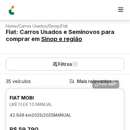
Home
/
Carros Usados
/
Sinop
/
Fiat
Fiat: Carros Usados e Seminovos para
comprar
em
Sinop
e região
Filtros
35 veículos
Mais relevantes
Foto 360º
FIAT MOBI
LIKE FLEX 1.0 MANUAL
42.648 km
2025/2025
MANUAL
R$ 59.790