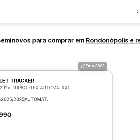
C
 Seminovos para comprar
em
Rondonópolis
e r
Foto 360º
LET TRACKER
1.2 12V TURBO FLEX AUTOMATICO
m
2025/2025
AUTOMAT.
.990