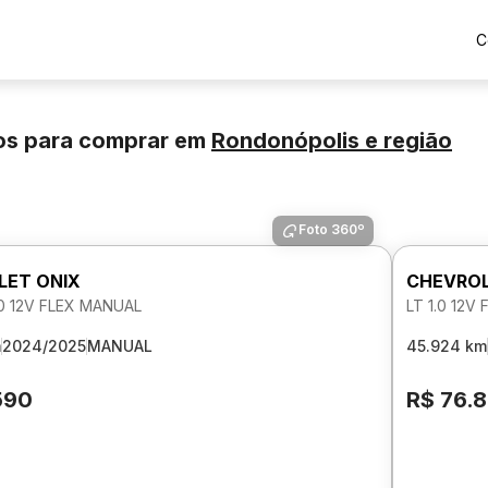
C
os para comprar
em
Rondonópolis
e região
Foto 360º
LET ONIX
CHEVROL
.0 12V FLEX MANUAL
LT 1.0 12V
m
2024/2025
MANUAL
45.924 km
590
R$ 76.