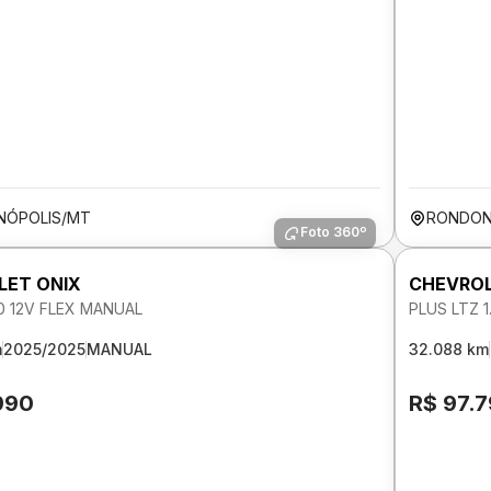
NÓPOLIS/MT
RONDON
Foto 360º
LET ONIX
CHEVROL
.0 12V FLEX MANUAL
PLUS LTZ 
m
2025/2025
MANUAL
32.088 km
990
R$ 97.