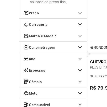
aplicado ao preço final
Preço
Carroceria
Marca e Modelo
Quilometragem
RONDO
Ano
CHEVRO
PLUS LT 1
Especiais
30.806 k
Câmbio
R$ 79.
Motor
Combustível