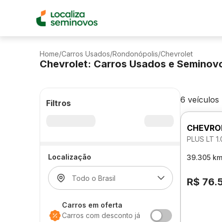
Home
/
Carros Usados
/
Rondonópolis
/
Chevrolet
Chevrolet: Carros Usados e Seminov
6 veículos
Filtros
CHEVRO
PLUS LT 1
Localização
39.305 k
R$ 76.
Carros em oferta
Carros com desconto já