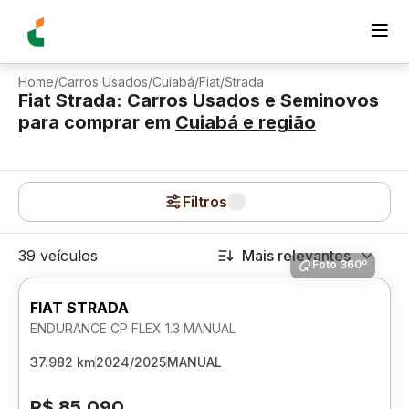
Home
/
Carros Usados
/
Cuiabá
/
Fiat
/
Strada
Fiat Strada: Carros Usados e Seminovos
para comprar
em
Cuiabá
e região
Filtros
39 veículos
Mais relevantes
Foto 360º
FIAT STRADA
ENDURANCE CP FLEX 1.3 MANUAL
37.982 km
2024/2025
MANUAL
R$ 85.090