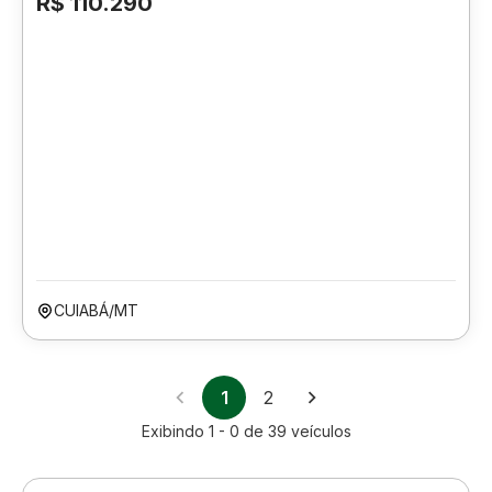
R$ 110.290
CUIABÁ/MT
1
2
Exibindo
1 - 0
de
39
veículos