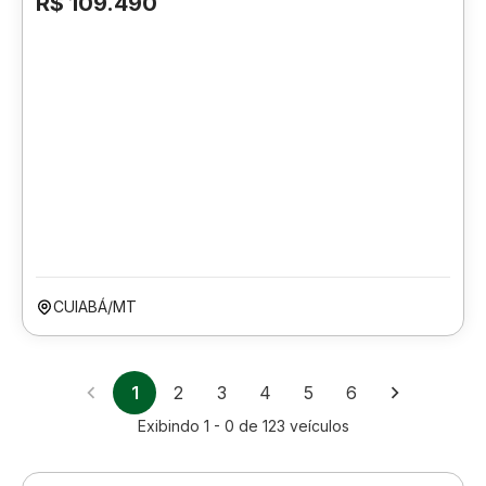
R$ 109.490
CUIABÁ/MT
1
2
3
4
5
6
Exibindo
1 - 0
de
123
veículos