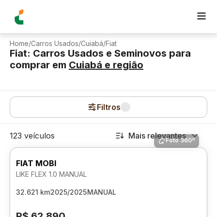
Home
/
Carros Usados
/
Cuiabá
/
Fiat
Fiat: Carros Usados e Seminovos para
comprar
em
Cuiabá
e região
Filtros
123 veículos
Mais relevantes
Foto 360º
FIAT MOBI
LIKE FLEX 1.0 MANUAL
32.621 km
2025/2025
MANUAL
R$ 62.890