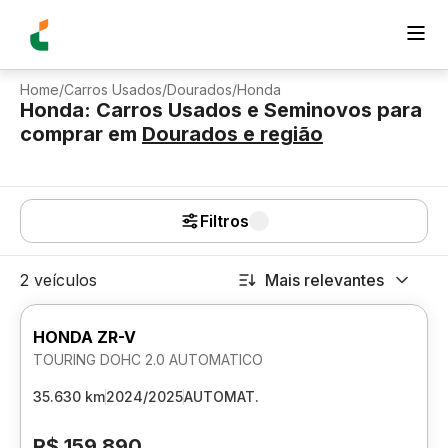
Home
/
Carros Usados
/
Dourados
/
Honda
Honda: Carros Usados e Seminovos para
comprar
em
Dourados
e região
Filtros
2 veículos
Mais relevantes
HONDA ZR-V
TOURING DOHC 2.0 AUTOMATICO
35.630 km
2024/2025
AUTOMAT.
R$ 159.890