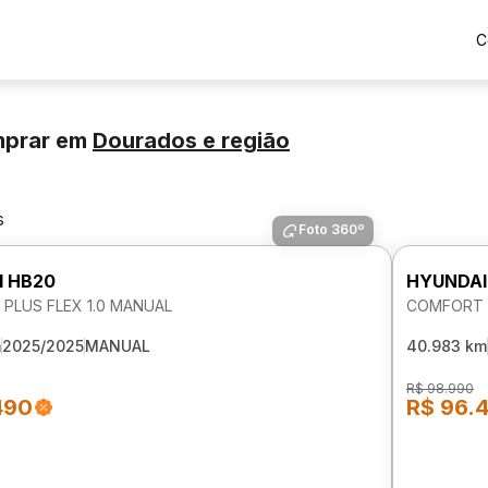
C
mprar
em
Dourados
e região
s
Foto 360º
I HB20
HYUNDAI
PLUS FLEX 1.0 MANUAL
COMFORT P
m
2025/2025
MANUAL
40.983 km
R$ 98.990
490
R$ 96.