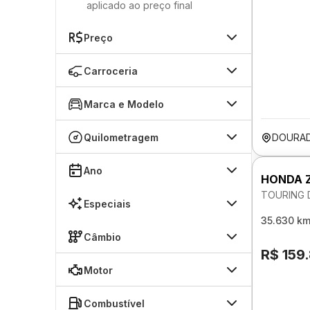
aplicado ao preço final
Preço
Carroceria
Marca e Modelo
Quilometragem
DOURA
Ano
HONDA 
TOURING 
Especiais
35.630 k
Câmbio
R$ 159
Motor
Combustível