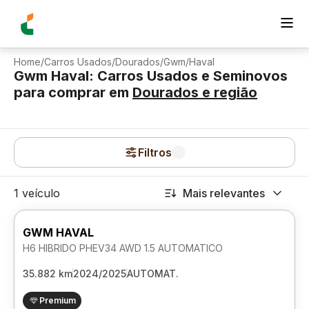
Home
/
Carros Usados
/
Dourados
/
Gwm
/
Haval
Gwm Haval: Carros Usados e Seminovos
para comprar
em
Dourados
e região
Filtros
1 veículo
Mais relevantes
GWM HAVAL
H6 HIBRIDO PHEV34 AWD 1.5 AUTOMATICO
35.882 km
2024/2025
AUTOMAT.
Premium