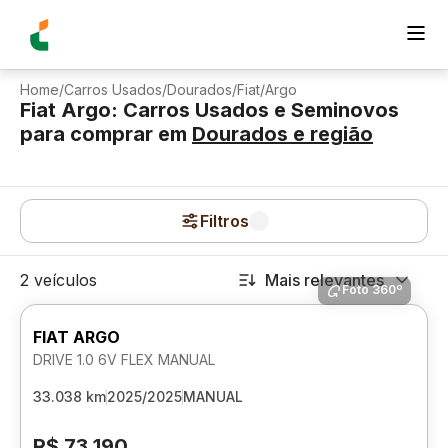
Home
/
Carros Usados
/
Dourados
/
Fiat
/
Argo
Fiat Argo: Carros Usados e Seminovos
para comprar
em
Dourados
e região
Filtros
2 veículos
Mais relevantes
Foto 360º
FIAT ARGO
DRIVE 1.0 6V FLEX MANUAL
33.038 km
2025/2025
MANUAL
R$ 73.190