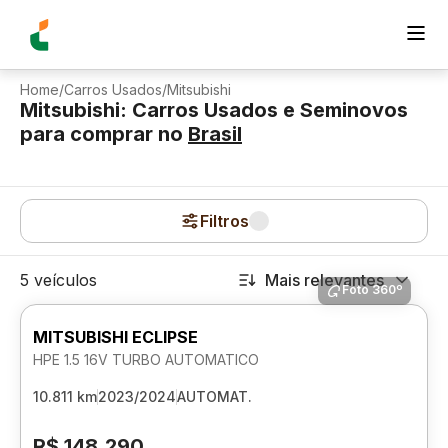
Home
/
Carros Usados
/
Mitsubishi
Mitsubishi: Carros Usados e Seminovos
para comprar
no
Brasil
Filtros
5 veículos
Mais relevantes
Foto 360º
MITSUBISHI ECLIPSE
HPE 1.5 16V TURBO AUTOMATICO
10.811 km
2023/2024
AUTOMAT.
R$ 148.290