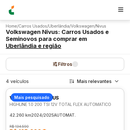
Home
/
Carros Usados
/
Uberlândia
/
Volkswagen
/
Nivus
Volkswagen Nivus: Carros Usados e
Seminovos para comprar
em
Uberlândia
e região
Filtros
4 veículos
Mais relevantes
VOLKSWAGEN NIVUS
Mais pesquisado
HIGHLINE 1.0 200 TSI 12V TOTAL FLEX AUTOMATICO
42.260 km
2024/2025
AUTOMAT.
R$ 134.590