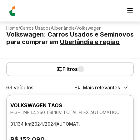
Home
/
Carros Usados
/
Uberlândia
/
Volkswagen
Volkswagen: Carros Usados e Seminovos
para comprar
em
Uberlândia
e região
Filtros
63 veículos
Mais relevantes
VOLKSWAGEN TAOS
HIGHLINE 1.4 250 TSI 16V TOTAL FLEX AUTOMATICO
31.134 km
2024/2024
AUTOMAT.
R$ 152.090