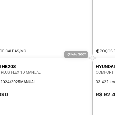
DE CALDAS/MG
POÇOS 
Foto 360º
I HB20S
HYUNDAI
PLUS FLEX 1.0 MANUAL
COMFORT F
2024/2025
MANUAL
33.422 km
390
R$ 92.