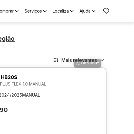
omprar
Serviços
Localiza
Ajuda
egião
Mais relevantes
Foto 360º
 HB20S
LUS FLEX 1.0 MANUAL
2024/2025
MANUAL
990