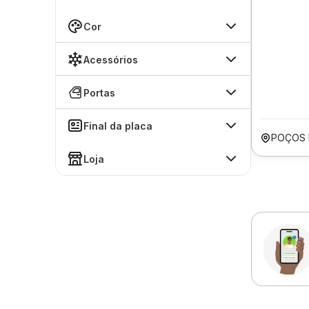
Cor
Acessórios
Portas
Final da placa
POÇOS 
Loja