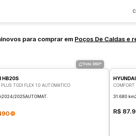
C
minovos para comprar
em
Poços De Caldas
e r
Foto 360º
I HB20S
HYUNDAI
PLUS TGDI FLEX 1.0 AUTOMATICO
COMFORT P
m
2024/2025
AUTOMAT.
31.680 km
R$ 87.
490