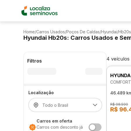
Home
/
Carros Usados
/
Poços De Caldas
/
Hyundai
/
Hb20s
Hyundai Hb20s: Carros Usados e Se
4 veículos
Filtros
HYUNDA
COMFORT 
Localização
46.489 k
R$ 98.590
R$ 96.
Carros em oferta
Carros com desconto já