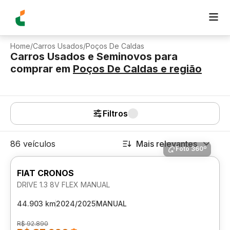
Home
/
Carros Usados
/
Poços De Caldas
Carros Usados e Seminovos para
comprar
em
Poços De Caldas
e região
Filtros
86 veículos
Mais relevantes
Foto 360º
FIAT CRONOS
DRIVE 1.3 8V FLEX MANUAL
44.903 km
2024/2025
MANUAL
R$ 92.890