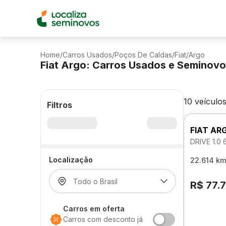
Home
/
Carros Usados
/
Poços De Caldas
/
Fiat
/
Argo
Fiat Argo: Carros Usados e Seminov
10 veículo
Filtros
FIAT AR
DRIVE 1.0
Localização
22.614 km
R$ 77.
Carros em oferta
Carros com desconto já