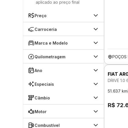
aplicado ao preço final
Preço
Carroceria
Marca e Modelo
Quilometragem
POÇOS 
Ano
FIAT AR
DRIVE 1.0
Especiais
51.637 km
Câmbio
R$ 72.
Motor
Combustível