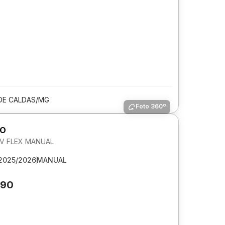
DE CALDAS/MG
Foto 360º
GO
 6V FLEX MANUAL
2025/2026
MANUAL
590