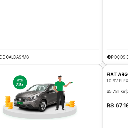
DE CALDAS/MG
POÇOS 
FIAT AR
1.0 6V FL
65.781 km
R$ 67.1