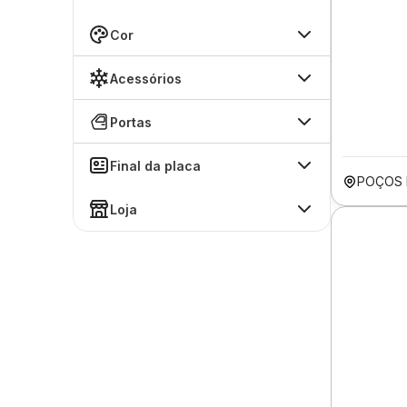
Cor
Acessórios
Portas
Final da placa
POÇOS 
Loja