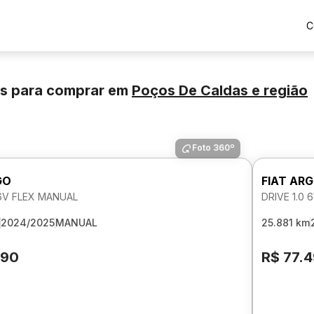
C
os para comprar
em
Poços De Caldas
e região
s
Foto 360º
GO
FIAT AR
 6V FLEX MANUAL
DRIVE 1.0
2024/2025
MANUAL
25.881 km
790
R$ 77.