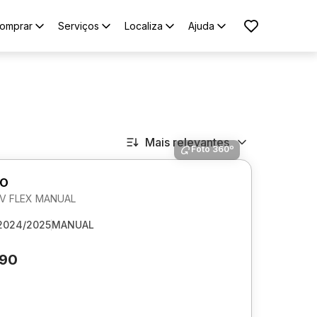
omprar
Serviços
Localiza
Ajuda
Mais relevantes
Foto 360º
GO
 6V FLEX MANUAL
2024/2025
MANUAL
490