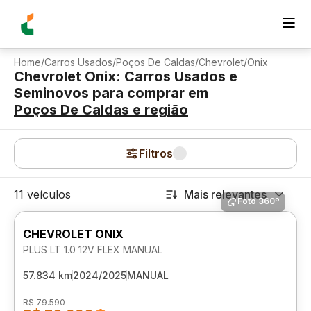
Home
/
Carros Usados
/
Poços De Caldas
/
Chevrolet
/
Onix
Chevrolet Onix: Carros Usados e
Seminovos para comprar
em
Poços De Caldas
e região
Filtros
11 veículos
Mais relevantes
Foto 360º
CHEVROLET ONIX
PLUS LT 1.0 12V FLEX MANUAL
57.834 km
2024/2025
MANUAL
R$ 79.590