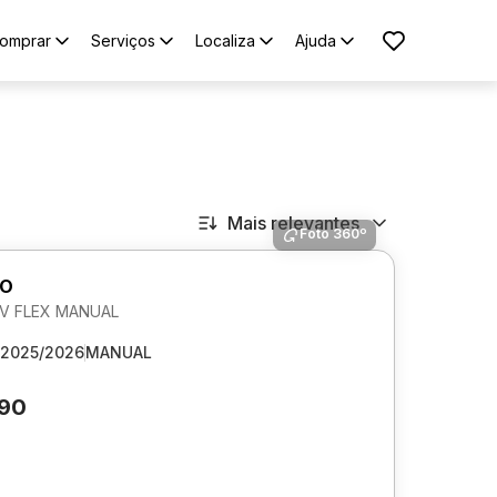
omprar
Serviços
Localiza
Ajuda
Mais relevantes
Foto 360º
GO
 6V FLEX MANUAL
2025/2026
MANUAL
890