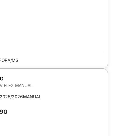
 FORA/MG
GO
 6V FLEX MANUAL
2025/2026
MANUAL
390