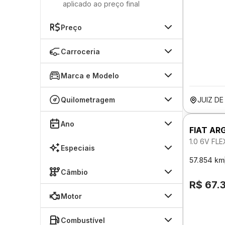
aplicado ao preço final
Preço
Carroceria
Marca e Modelo
Quilometragem
JUIZ D
Ano
FIAT AR
1.0 6V FL
Especiais
57.854 km
Câmbio
R$ 67.
Motor
Combustível