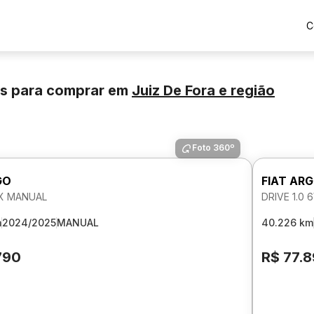
C
os para comprar
em
Juiz De Fora
e região
Foto 360º
GO
FIAT AR
EX MANUAL
DRIVE 1.0
m
2024/2025
MANUAL
40.226 km
790
R$ 77.