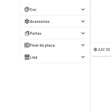
Cor
Acessórios
Portas
Final da placa
JUIZ D
Loja