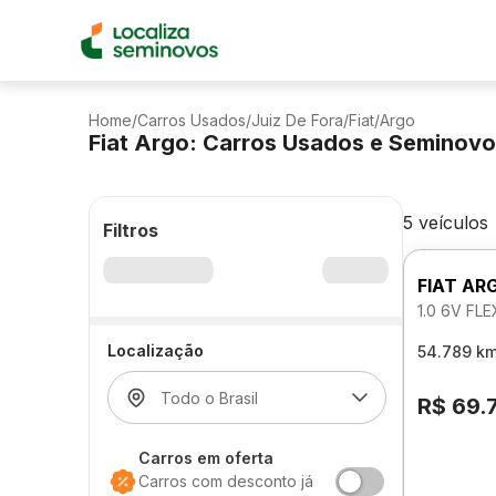
Home
/
Carros Usados
/
Juiz De Fora
/
Fiat
/
Argo
Fiat Argo: Carros Usados e Seminov
5 veículos
Filtros
FIAT AR
1.0 6V FL
Localização
54.789 k
R$ 69.
Carros em oferta
Carros com desconto já