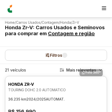
Home
/
Carros Usados
/
Contagem
/
Honda
/
Zr-V
Honda Zr-V: Carros Usados e Seminovos
para comprar
em
Contagem
e região
Filtros
21 veículos
Mais relevantes
Foto 360º
HONDA ZR-V
TOURING DOHC 2.0 AUTOMATICO
36.235 km
2024/2025
AUTOMAT.
R$ 156.990