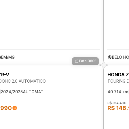
GEM/MG
BELO H
Foto 360º
ZR-V
HONDA Z
DOHC 2.0 AUTOMATICO
TOURING 
m
2024/2025
AUTOMAT.
40.714 km
R$ 154.490
.990
R$ 148