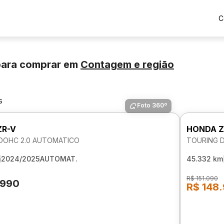
C
para comprar
em
Contagem
e região
s
Foto 360º
ZR-V
HONDA Z
DOHC 2.0 AUTOMATICO
TOURING 
m
2024/2025
AUTOMAT.
45.332 km
R$ 151.090
.990
R$ 148