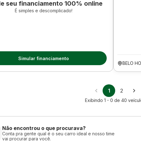
le seu financiamento 100% online
É simples e descomplicado!
Simular financiamento
BELO H
1
2
Exibindo
1 - 0
de
40
veícu
Não encontrou o que procurava?
Conta pra gente qual é o seu carro ideal e nosso time
vai procurar para você.