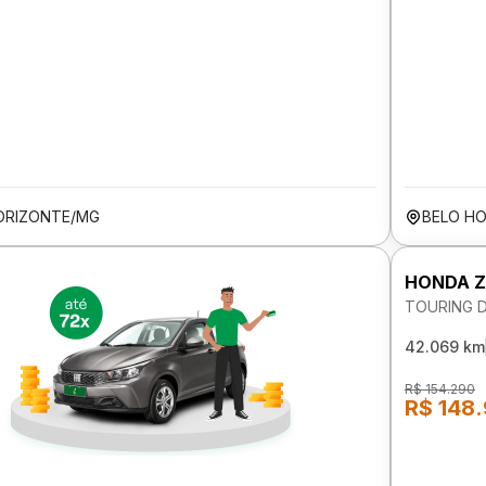
ORIZONTE/MG
BELO H
HONDA Z
TOURING 
42.069 km
R$ 154.290
R$ 148