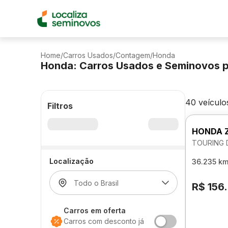
Home
/
Carros Usados
/
Contagem
/
Honda
Honda: Carros Usados e Seminovos 
40 veículo
Filtros
HONDA 
TOURING 
Localização
36.235 k
R$ 156
Carros em oferta
Carros com desconto já