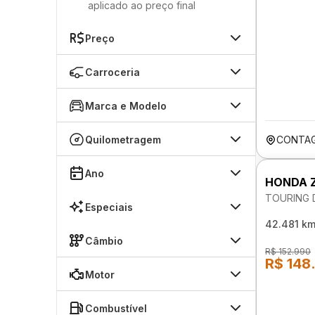
aplicado ao preço final
Preço
Carroceria
Marca e Modelo
Quilometragem
CONTA
Ano
HONDA 
TOURING 
Especiais
42.481 k
Câmbio
R$ 152.990
R$ 148
Motor
Combustível