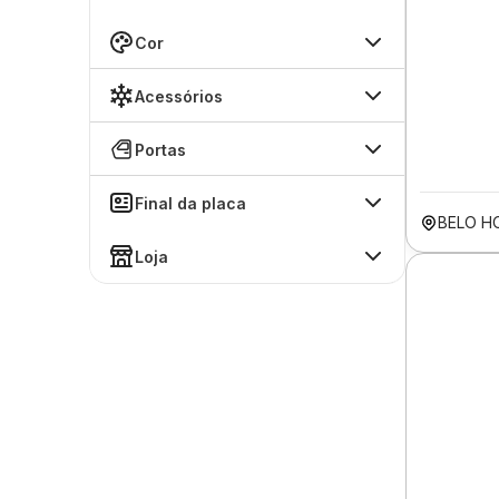
Cor
Acessórios
Portas
Final da placa
BELO H
Loja