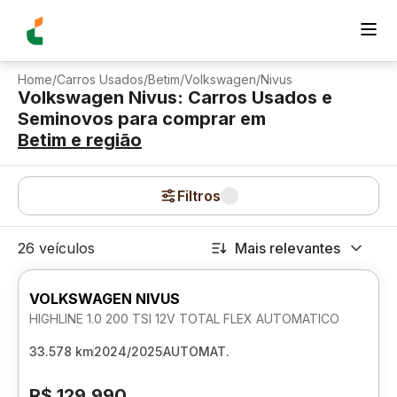
Home
/
Carros Usados
/
Betim
/
Volkswagen
/
Nivus
Volkswagen Nivus: Carros Usados e
Seminovos para comprar
em
Betim
e região
Filtros
26 veículos
Mais relevantes
VOLKSWAGEN NIVUS
HIGHLINE 1.0 200 TSI 12V TOTAL FLEX AUTOMATICO
33.578 km
2024/2025
AUTOMAT.
R$ 129.990