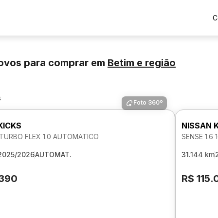
C
novos para comprar
em
Betim
e região
s
Foto 360º
KICKS
NISSAN 
TURBO FLEX 1.0 AUTOMATICO
SENSE 1.6
2025/2026
AUTOMAT.
31.144 km
.390
R$ 115.