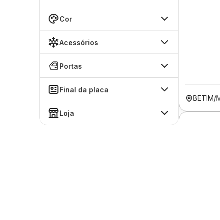
Cor
Acessórios
Portas
Final da placa
BETIM/
Loja