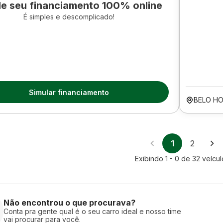
le seu financiamento 100% online
É simples e descomplicado!
Simular financiamento
BELO H
1
2
Exibindo
1 - 0
de
32
veícul
Não encontrou o que procurava?
Conta pra gente qual é o seu carro ideal e nosso time
vai procurar para você.