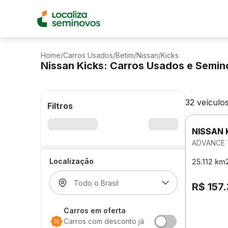
Home
/
Carros Usados
/
Betim
/
Nissan
/
Kicks
Nissan Kicks: Carros Usados e Semi
32 veículo
Filtros
NISSAN 
ADVANCE 
Localização
25.112 km
R$ 157
Carros em oferta
Carros com desconto já