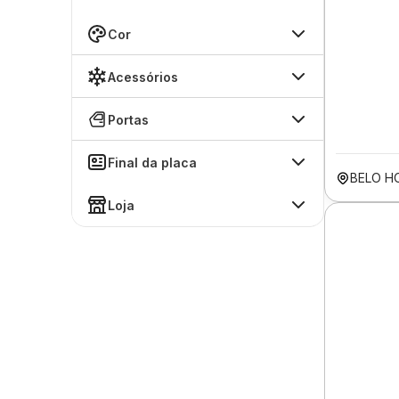
Cor
Acessórios
Portas
Final da placa
BELO H
Loja