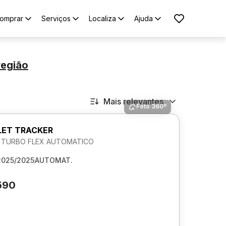
omprar
Serviços
Localiza
Ajuda
região
Mais relevantes
Foto 360º
ET TRACKER
2V TURBO FLEX AUTOMATICO
2025/2025
AUTOMAT.
590