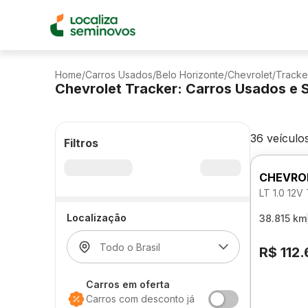
Home
/
Carros Usados
/
Belo Horizonte
/
Chevrolet
/
Tracke
Chevrolet Tracker: Carros Usados e
36 veículo
Filtros
CHEVRO
LT 1.0 12
Localização
38.815 km
R$ 112
Carros em oferta
Carros com desconto já