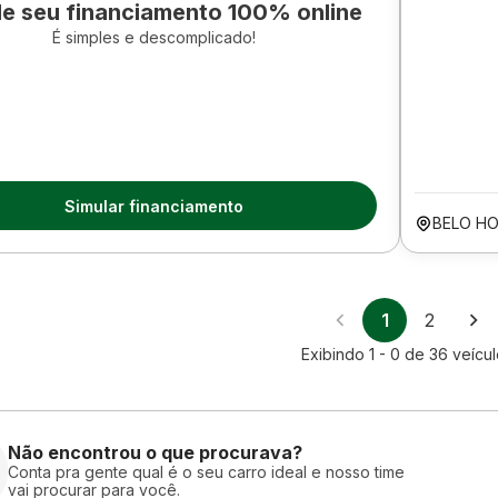
le seu financiamento 100% online
É simples e descomplicado!
Simular financiamento
BELO H
1
2
Exibindo
1 - 0
de
36
veícul
Não encontrou o que procurava?
Conta pra gente qual é o seu carro ideal e nosso time
vai procurar para você.