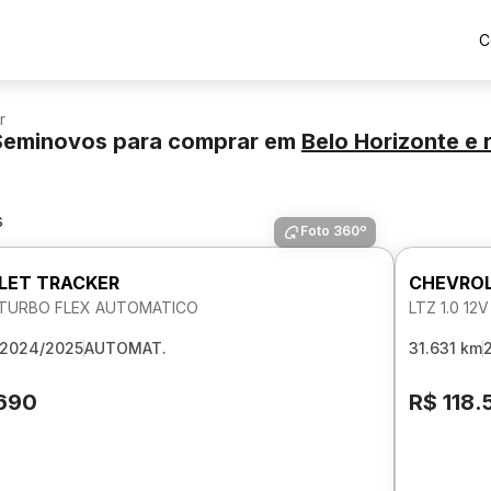
C
r
 Seminovos para comprar
em
Belo Horizonte
e 
s
Foto 360º
LET TRACKER
CHEVROL
V TURBO FLEX AUTOMATICO
LTZ 1.0 1
2024/2025
AUTOMAT.
31.631 km
.690
R$ 118.