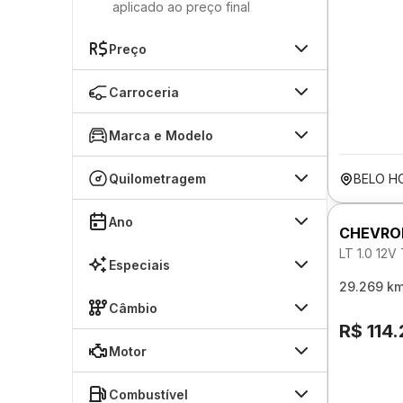
aplicado ao preço final
Preço
Carroceria
Marca e Modelo
Quilometragem
BELO H
Ano
CHEVRO
LT 1.0 12
Especiais
29.269 k
Câmbio
R$ 114
Motor
Combustível