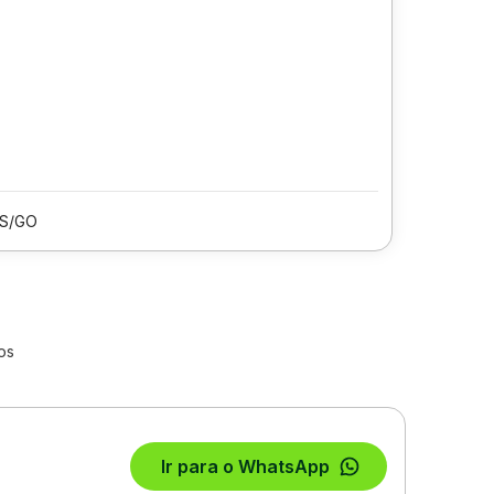
IS/GO
os
Ir para o WhatsApp