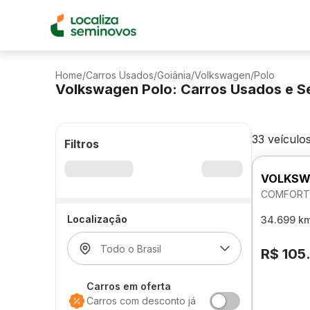
Home
/
Carros Usados
/
Goiânia
/
Volkswagen
/
Polo
Volkswagen Polo: Carros Usados e S
33 veículo
Filtros
VOLKSW
COMFORTL
Localização
34.699 k
R$ 105
Carros em oferta
Carros com desconto já