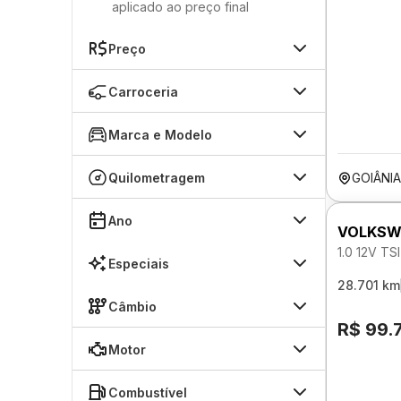
aplicado ao preço final
Preço
Carroceria
Marca e Modelo
Quilometragem
GOIÂNI
Ano
VOLKSW
1.0 12V T
Especiais
28.701 km
Câmbio
R$ 99.
Motor
Combustível