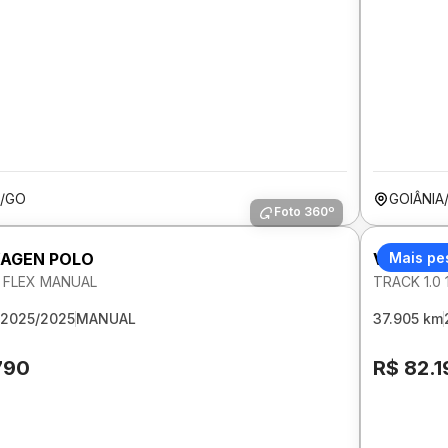
A/GO
GOIÂNIA
Foto 360º
AGEN POLO
VOLKSW
Mais pe
SI FLEX MANUAL
TRACK 1.0
2025/2025
MANUAL
37.905 km
790
R$ 82.1