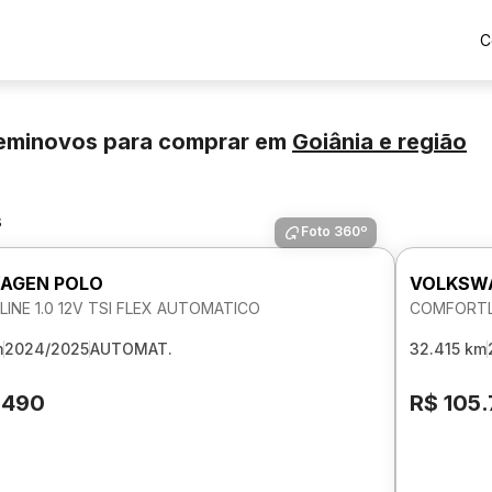
C
eminovos para comprar
em
Goiânia
e região
s
Foto 360º
AGEN POLO
VOLKSW
INE 1.0 12V TSI FLEX AUTOMATICO
COMFORTLI
m
2024/2025
AUTOMAT.
32.415 km
.490
R$ 105