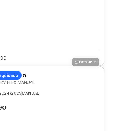
/GO
Foto 360º
AGEN POLO
squisado
 12V FLEX MANUAL
2024/2025
MANUAL
90