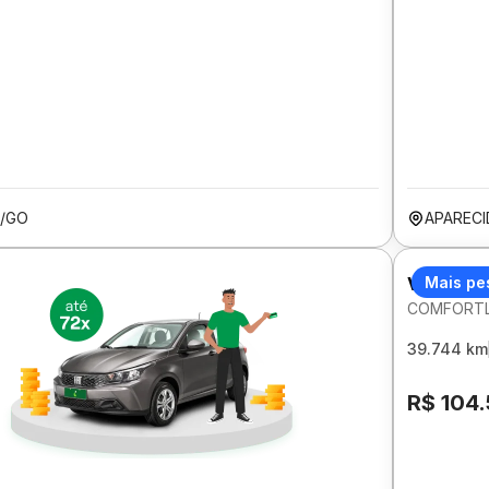
A/GO
APARECI
VOLKSW
Mais pe
COMFORTLI
39.744 km
R$ 104